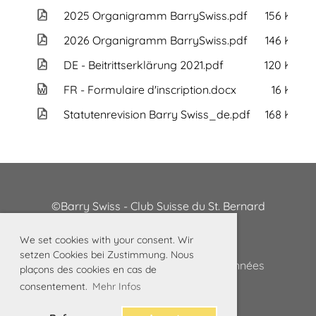
2025 Organigramm BarrySwiss.pdf
156 KB
2026 Organigramm BarrySwiss.pdf
146 KB
DE - Beitrittserklärung 2021.pdf
120 KB
FR - Formulaire d'inscription.docx
16 KB
Statutenrevision Barry Swiss_de.pdf
168 KB
©Barry Swiss - Club Suisse du St. Bernard
We set cookies with your consent. Wir
setzen Cookies bei Zustimmung. Nous
Mentions légales
Protection des données
plaçons des cookies en cas de
consentement.
Mehr Infos