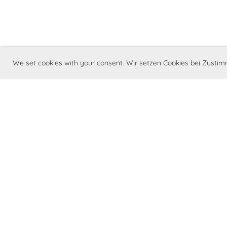
We set cookies with your consent. Wir setzen Cookies bei Zust
©Barry Swiss - Club Suisse du St. Bernar