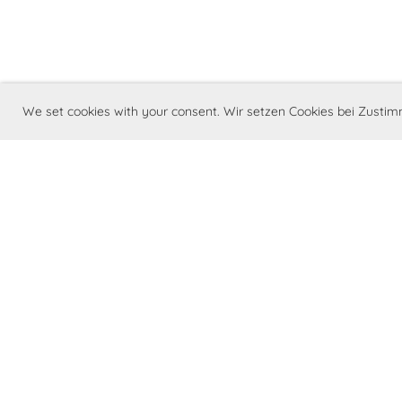
We set cookies with your consent. Wir setzen Cookies bei Zust
©Barry Swiss - Club Suisse du St. Bernar