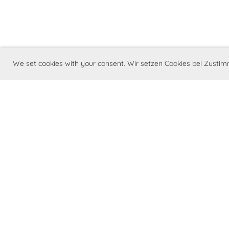
We set cookies with your consent. Wir setzen Cookies bei Zust
©Barry Swiss - Club Suisse du St. Bernar