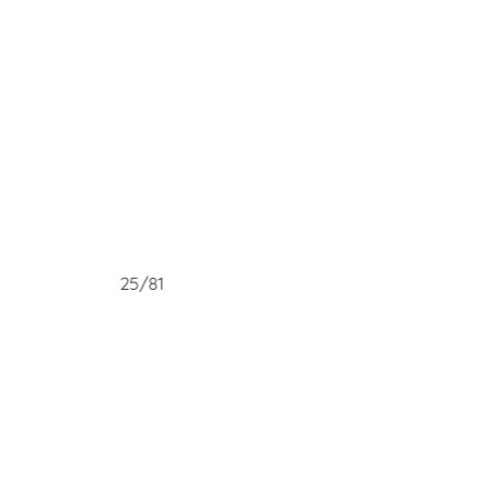
25/81
26/