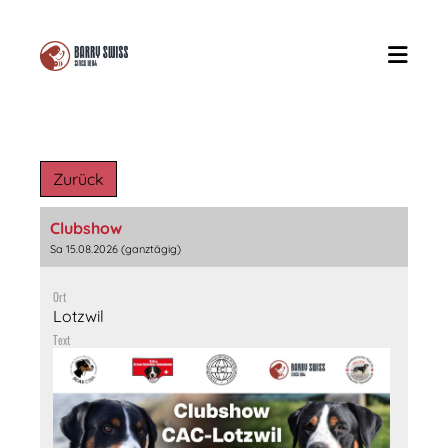
Zurück
Clubshow
Sa 15.08.2026 (ganztägig)
Ort
Lotzwil
Text