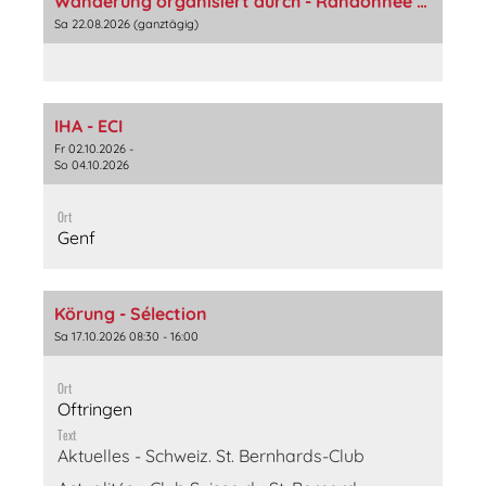
Wanderung organisiert durch - Randonnée organisé -- Groupe Romand
Sa 22.08.2026 (ganztägig)
IHA - ECI
Fr 02.10.2026 -
So 04.10.2026
Ort
Genf
Körung - Sélection
Sa 17.10.2026 08:30 - 16:00
Ort
Oftringen
Text
Aktuelles - Schweiz. St. Bernhards-Club